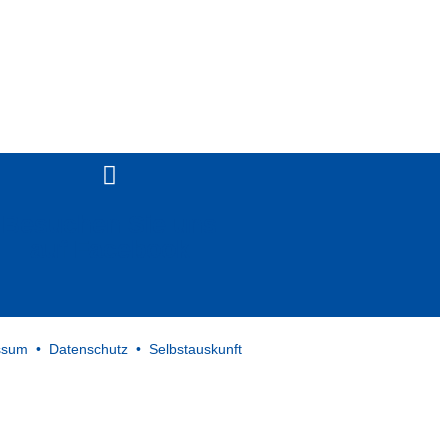
Besuchen Sie uns
auf Facebook
ssum
•
Datenschutz
•
Selbstauskunft